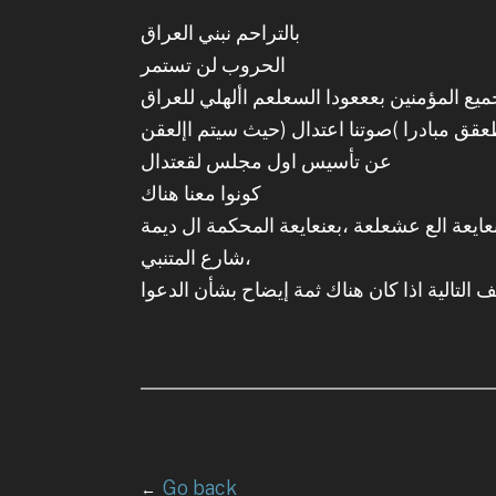
بالتراحم نبني العراق
الحروب لن تستمر
يع المؤمنين بعععودا السعلعم األهلي للعراق
عقق مبادرا )صوتنا اعتدال (حيث سيتم اإلعقن
عن تأسيس اول مجلس لقعتدال
كونوا معنا هناك
قرب بعنعايعة الع عشعلعة ،بعنعايعة المحكمة ال ديمة
،شارع المتنبي
Go back
←