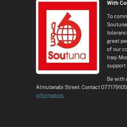
With Co
To comme
Soutuna 
toleranc
great peo
of our c
Iraqi Mo
support t
Be with 
Almutanabi Street. Contact 07717910
information.