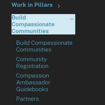
to
Work in Pillars
go
to
Build
the
Compassionate
selected
Communities
search
result.
Build Compassionate
Touch
Communities
device
Community
users
Registration
can
Compassion
use
Ambassador
touch
Guidebooks
and
swipe
Partners
gestures.