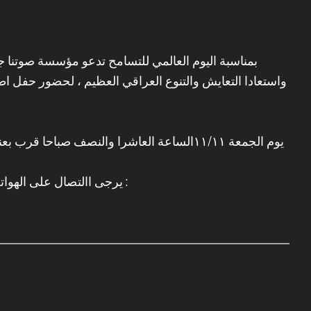
بمناسبة اليوم العالمي للتسامح تدعو مؤسسة صوتنا جم
واستعادا التعايش والتنوع العراقي العظيم ، لحضور حفل اط
يوم الجمعة ١١/١١الساعة العاشرا والنصف صباحا 
يرجى االتصال على الهواتف التالية اذا كان هناك ثمة إيضاح بشأن الدعوا :