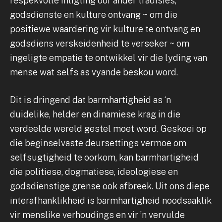
respekvolle inligting oor ander tradisies,
godsdienste en kulture ontvang ~ om die
positiewe waardering vir kulture te ontvang en
godsdiens verskeidenheid te verseker ~ om
ingeligte empatie te ontwikkel vir die lyding van
mense wat selfs as vyande beskou word.
Dit is dringend dat barmhartigheid as ‘n
duidelike, helder en dinamiese krag in die
verdeelde wereld gestel moet word. Geskoei op
die beginselvaste deursettings vermoe om
selfsugtigheid te oorkom, kan barmhartigheid
die politiese, dogmatiese, ideologiese en
godsdienstige grense ook afbreek. Uit ons diepe
interafhanklikheid is barmhartigheid noodsaaklik
vir menslike verhoudings en vir ’n vervulde